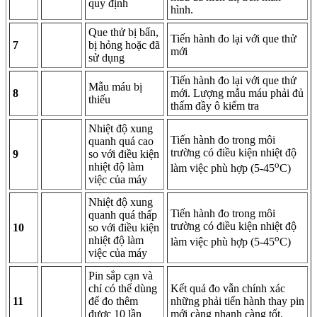
quy định
hình.
Que thử bị bẩn,
Tiến hành đo lại với que thử
7
bị hỏng hoặc đã
mới
sử dụng
Tiến hành đo lại với que thử
Mẫu máu bị
8
mới. Lượng mẫu máu phải đủ
thiếu
thấm đầy ô kiểm tra
Nhiệt độ xung
Tiến hành đo trong môi
quanh quá cao
trường có điều kiện nhiệt độ
9
so với điều kiện
o
nhiệt độ làm
làm việc phù hợp (5-45
C)
việc của máy
Nhiệt độ xung
Tiến hành đo trong môi
quanh quá thấp
trường có điều kiện nhiệt độ
10
so với điều kiện
o
nhiệt độ làm
làm việc phù hợp (5-45
C)
việc của máy
Pin sắp cạn và
chỉ có thể dùng
Kết quả đo vẫn chính xác
11
để đo thêm
những phải tiến hành thay pin
được 10 lần
mới càng nhanh càng tốt.