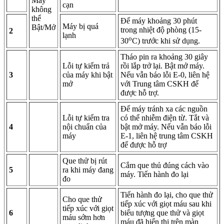
Máy
cạn
không
thể
Để máy khoảng 30 phút
Máy bị quá
Bật/Mở
trong nhiệt độ phòng (15-
2
lạnh
o
30
C) trước khi sử dụng.
Tháo pin ra khoảng 30 giây
Lỗi tự kiểm trả
rồi lắp trở lại. Bật mở máy.
3
của máy khi bật
Nếu vẫn báo lỗi E-0, liên hệ
mở
với Trung tâm CSKH để
được hỗ trợ.
Để máy tránh xa các nguồn
Lỗi tự kiểm tra
có thể nhiễm điện từ. Tắt và
4
nội chuẩn của
bật mở máy. Nếu vẫn báo lỗi
máy
E-1, liên hệ trung tâm CSKH
để được hỗ trợ
Que thử bị rút
Cắm que thủ đúng cách vào
5
ra khi máy đang
máy. Tiến hành đo lại
đo
Tiến hành đo lại, cho que thử
Cho que thử
tiếp xúc với giọt máu sau khi
tiếp xúc với giọt
6
biểu tượng que thử và giọt
máu sớm hơn
máu đã hiển thị trên màn