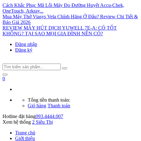
Cách Khắc Phục Mã Lỗi Máy Đo Đường Huyết Accu-Chek,
OneTouch, Arkray...
Mua Máy Thở Viasys Vela Chính Hãng Ở Đâu? Review Chi Tiết &
Báo Giá 2026
REVIEW MÁY HÚT DỊCH YUWELL 7E-A: CÓ TỐT
KHÔNG? TẠI SAO MỌI GIA ĐÌNH NÊN CÓ?
Đăng nhập
Đăng ký
0
Tổng tiền thanh toán:
Giỏ hàng
Thanh toán
Hotline đặt hàng
093.4444.007
Xem hệ thống
2 Siêu Thị
Trang chủ
Giới thiệu