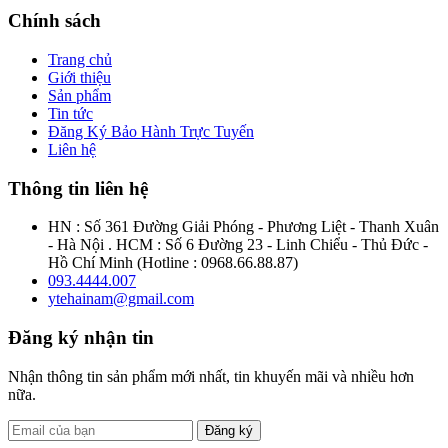
Chính sách
Trang chủ
Giới thiệu
Sản phẩm
Tin tức
Đăng Ký Bảo Hành Trực Tuyến
Liên hệ
Thông tin liên hệ
HN : Số 361 Đường Giải Phóng - Phương Liệt - Thanh Xuân
- Hà Nội . HCM : Số 6 Đường 23 - Linh Chiểu - Thủ Đức -
Hồ Chí Minh (Hotline : 0968.66.88.87)
093.4444.007
ytehainam@gmail.com
Đăng ký nhận tin
Nhận thông tin sản phẩm mới nhất, tin khuyến mãi và nhiều hơn
nữa.
Đăng ký