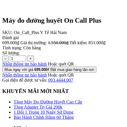
Máy đo đường huyết On Call Plus
SKU:
On_Call_Plus
Y Tế Hải Nam
Đánh giá
699.000₫
Giá thị trường:
1.550.000₫
Tiết kiệm:
851.000₫
Tình trạng:
Còn hàng
Số lượng:
–
+
Nhập thông tin bảo hành
Hoặc quét QR
Mua ngay với giá
699.000₫
Đặt mua giao hàng tận nơi
Nhập thông tin bảo hành
Hoặc quét QR
Gọi điện để được tư vấn:
093.4444.007
KHUYẾN MÃI MỚI NHẤT
Tặng Máy Đo Đường Huyết Cao Cấp
Tặng Adapter Trị Giá 200k
1 Đổi 1 Trong 10 Ngày Sử Dụng
Bảo Hành Chính Hãng 60 Tháng