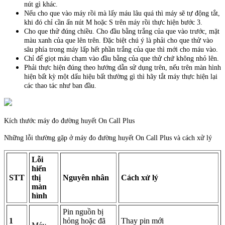
nút gì khác.
Nếu cho que vào máy rồi mà lấy máu lâu quá thì máy sẽ tự động tắt,
khi đó chỉ cần ấn nút M hoặc S trên máy rồi thực hiện bước 3.
Cho que thử đúng chiều. Cho đầu bằng trắng của que vào trước, mặt
màu xanh của que lên trên. Đặc biệt chú ý là phải cho que thử vào
sâu phía trong máy lấp hết phần trắng của que thì mới cho máu vào.
Chỉ để giọt máu chạm vào đầu bằng của que thử chứ không nhỏ lên.
Phải thực hiện đúng theo hướng dẫn sử dụng trên, nếu trên màn hình
hiện bất kỳ một dấu hiệu bất thường gì thì hãy tắt máy thực hiện lại
các thao tác như ban đầu.
Kích thước máy đo đường huyết On Call Plus
Những lỗi thường gặp ở máy đo đường huyết On Call Plus và cách xử lý
Lỗi
hiển
STT
thị
Nguyên nhân
Cách xử lý
màn
hình
Pin nguồn bị
1
hỏng hoặc đã
Thay pin mới