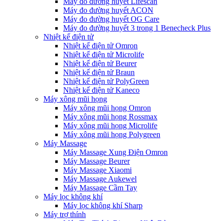
Máy đo đường huyết Lifescan
Máy đo đường huyết ACON
Máy đo đường huyết OG Care
Máy đo đường huyết 3 trong 1 Benecheck Plus
Nhiệt kế điện tử
Nhiệt kế điện tử Omron
Nhiệt kế điện tử Microlife
Nhiệt kế điện tử Beurer
Nhiệt kế điện tử Braun
Nhiệt kế điện tử PolyGreen
Nhiệt kế điện tử Kaneco
Máy xông mũi họng
Máy xông mũi họng Omron
Máy xông mũi họng Rossmax
Máy xông mũi họng Microlife
Máy xông mũi họng Polygreen
Máy Massage
Máy Massage Xung Điện Omron
Máy Massage Beurer
Máy Massage Xiaomi
Máy Massage Aukewel
Máy Massage Cầm Tay
Máy lọc không khí
Máy lọc không khí Sharp
Máy trợ thính