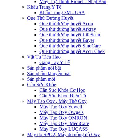
Máy Trợ Thính Rionet - Nhật Bản
Khẩu Trang Y Tế
Khẩu Trang 3M - USA
Que Thử Đường Huyết
Que thử đường huyết Acon
Que thử đường huyết Arkray
Que thử đường huyết LifeScan
Que thử đường huyết Bayer
Que thử đường huyết SinoCare
Que thử đường huyết Accu-Chek
Vật Tư Tiêu Hao
Găng Tay Y Tế
Sản phẩm nổi bật
Sản phẩm khuyến mãi
Sản phẩm mới
Cân Sức Khỏe
Cân Sức Khỏe Cơ Học
Cân Sức Khỏe Điện Tử
Máy Tạo Oxy , Máy Thở Oxy
Máy Tạo Oxy Yuwell
Máy Tạo Oxy Owgels
Máy Tạo Oxy OMRON
Máy Tạo Oxy iMediCare
Máy Tạo Oxy LUCASS
Máy đo SPO2, Máy đo nồng độ Oxy