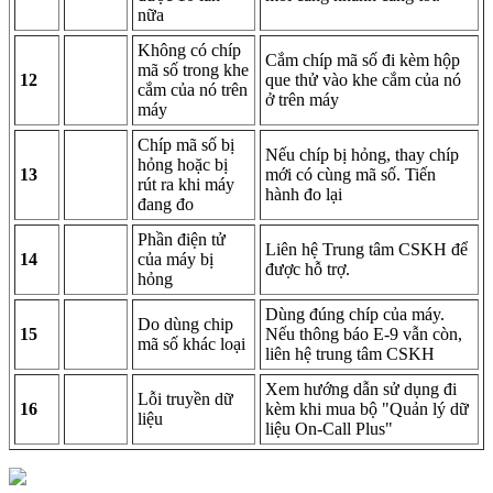
nữa
Không có chíp
Cắm chíp mã số đi kèm hộp
mã số trong khe
12
que thử vào khe cắm của nó
cắm của nó trên
ở trên máy
máy
Chíp mã số bị
Nếu chíp bị hỏng, thay chíp
hỏng hoặc bị
13
mới có cùng mã số. Tiến
rút ra khi máy
hành đo lại
đang đo
Phần điện tử
Liên hệ Trung tâm CSKH để
14
của máy bị
được hỗ trợ.
hỏng
Dùng đúng chíp của máy.
Do dùng chip
15
Nếu thông báo E-9 vẫn còn,
mã số khác loại
liên hệ trung tâm CSKH
Xem hướng dẫn sử dụng đi
Lỗi truyền dữ
16
kèm khi mua bộ "Quản lý dữ
liệu
liệu On-Call Plus"