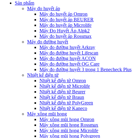
Sản phẩm
Máy đo huyết áp
Máy đo huyết áp Omron
Máy đo huyết áp BEURER
Máy đo huyết áp Microlife
Máy Đo Huyết Áp Alpk2
Máy đo huyết áp Rossmax
Máy đo đường huyết
Máy đo đường huyết Arkray
Máy đo đường huyết Lifescan
Máy đo đường huyết ACON
Máy đo đường huyết OG Care
Máy đo đường huyết 3 trong 1 Benecheck Plus
Nhiệt kế điện tử
Nhiệt kế điện tử Omron
Nhiệt kế điện tử Microlife
Nhiệt kế điện tử Beurer
Nhiệt kế điện tử Braun
Nhiệt kế điện tử PolyGreen
Nhiệt kế điện tử Kaneco
Máy xông mũi họng
Máy xông mũi họng Omron
Máy xông mũi họng Rossmax
Máy xông mũi họng Microlife
Máy xông mũi họng Polygreen