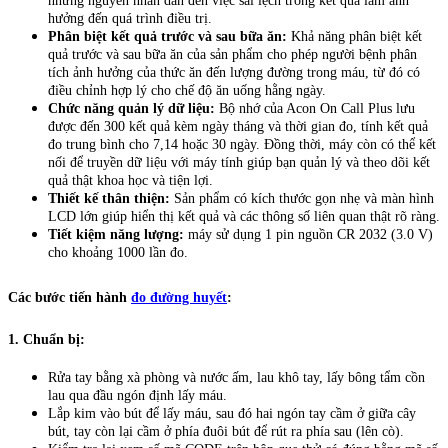
những nguyên nhân dẫn đến việc sai lệch trong kết quả làm ảnh
hưởng đến quá trình điều trị.
Phân biệt kết quả trước và sau bữa ăn:
Khả năng phân biệt kết
quả trước và sau bữa ăn của sản phẩm cho phép người bệnh phân
tích ảnh hưởng của thức ăn đến lượng đường trong máu, từ đó có
điều chỉnh hợp lý cho chế độ ăn uống hằng ngày.
Chức năng quản lý dữ liệu:
Bộ nhớ của Acon On Call Plus lưu
được đến 300 kết quả kèm ngày tháng và thời gian đo, tính kết quả
đo trung bình cho 7,14 hoặc 30 ngày. Đồng thời, máy còn có thể kết
nối để truyền dữ liệu với máy tính giúp bạn quản lý và theo dõi kết
quả thật khoa học và tiện lợi.
Thiết kế thân thiện:
Sản phẩm có kích thước gọn nhẹ và màn hình
LCD lớn giúp hiển thị kết quả và các thông số liên quan thật rõ ràng.
Tiết kiệm năng lượng:
máy sử dụng 1 pin nguồn CR 2032 (3.0 V)
cho khoảng 1000 lần đo.
Các bước tiến hành
đo đường huyết
:
1. Chuẩn bị:
Rửa tay bằng xà phòng và nước ấm, lau khô tay, lấy bông tẩm cồn
lau qua đầu ngón định lấy máu.
Lắp kim vào bút để lấy máu, sau đó hai ngón tay cầm ở giữa cây
bút, tay còn lại cầm ở phía đuôi bút để rút ra phía sau (lên cò).