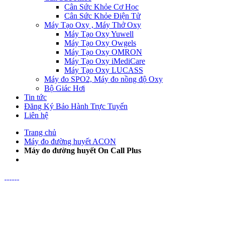
Cân Sức Khỏe Cơ Học
Cân Sức Khỏe Điện Tử
Máy Tạo Oxy , Máy Thở Oxy
Máy Tạo Oxy Yuwell
Máy Tạo Oxy Owgels
Máy Tạo Oxy OMRON
Máy Tạo Oxy iMediCare
Máy Tạo Oxy LUCASS
Máy đo SPO2, Máy đo nồng độ Oxy
Bộ Giác Hơi
Tin tức
Đăng Ký Bảo Hành Trực Tuyến
Liên hệ
Trang chủ
Máy đo đường huyết ACON
Máy đo đường huyết On Call Plus