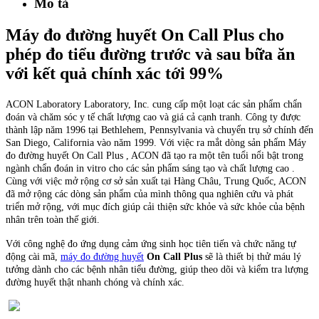
Mô tả
Máy đo đường huyết On Call Plus cho
phép đo tiểu đường trước và sau bữa ăn
với kết quả chính xác tới 99%
ACON Laboratory Laboratory, Inc. cung cấp một loạt các sản phẩm chẩn
đoán và chăm sóc y tế chất lượng cao và giá cả cạnh tranh. Công ty được
thành lập năm 1996 tại Bethlehem, Pennsylvania và chuyển trụ sở chính đến
San Diego, California vào năm 1999. Với việc ra mắt dòng sản phẩm Máy
đo đường huyết On Call Plus
, ACON đã tạo ra một tên tuổi nổi bật trong
ngành chẩn đoán in vitro cho các sản phẩm sáng tạo và chất lượng cao .
Cùng với việc mở rộng cơ sở sản xuất tại Hàng Châu, Trung Quốc, ACON
đã mở rộng các dòng sản phẩm của mình thông qua nghiên cứu và phát
triển mở rộng, với mục đích giúp cải thiện sức khỏe và sức khỏe của bệnh
nhân trên toàn thế giới.
Với công nghệ đo ứng dụng cảm ứng sinh học tiên tiến và chức năng tự
động cài mã,
máy đo đường huyết
On Call Plus
sẽ là thiết bị thử máu lý
tưởng dành cho các bệnh nhân tiểu đường, giúp theo dõi và kiểm tra lượng
đường huyết thật nhanh chóng và chính xác.