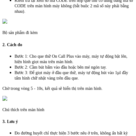
Kiểm tra lại xem số mã CODE trên hộp que thử có đúng bằng mã số
CODE trên màn hình máy không (bắt buộc 2 mã số này phải bằng
nhau).
Bộ sản phẩm đi kèm
2. Cách đo
Bước 1: Cho que thử On Call Plus vào máy, máy tự động bật lên,
hiện hình giọt máu trên màn hình.
Bước 2: Cầm bút bấm vào đầu hoặc bên mé ngón tay.
Bước 3: Để giọt máy ở đầu que thử, máy tự động hút vào 1µl đầy
tấm hình chữ nhật vàng trên đầu que.
Chờ trong vòng 5 - 10s, kết quả sẽ hiển thị trên màn hình.
Chú thích trên màn hình
3. Lưu ý
Đo đường huyết chỉ thực hiện 3 bước nêu ở trên, không ấn bất kỳ