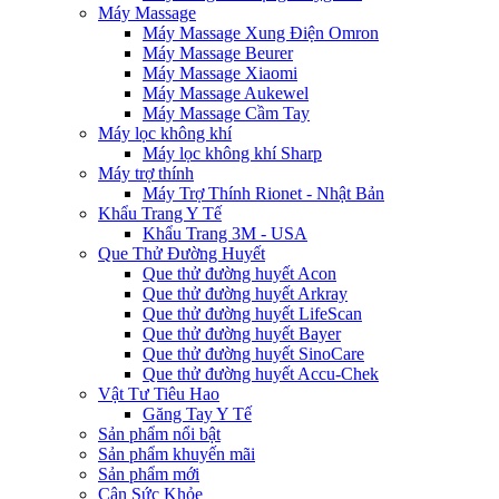
Máy Massage
Máy Massage Xung Điện Omron
Máy Massage Beurer
Máy Massage Xiaomi
Máy Massage Aukewel
Máy Massage Cầm Tay
Máy lọc không khí
Máy lọc không khí Sharp
Máy trợ thính
Máy Trợ Thính Rionet - Nhật Bản
Khẩu Trang Y Tế
Khẩu Trang 3M - USA
Que Thử Đường Huyết
Que thử đường huyết Acon
Que thử đường huyết Arkray
Que thử đường huyết LifeScan
Que thử đường huyết Bayer
Que thử đường huyết SinoCare
Que thử đường huyết Accu-Chek
Vật Tư Tiêu Hao
Găng Tay Y Tế
Sản phẩm nổi bật
Sản phẩm khuyến mãi
Sản phẩm mới
Cân Sức Khỏe