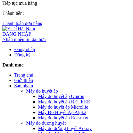
Tiếp tục mua hàng
Thành tiền:
Thanh toán đơn hàng
ĐĂNG NHẬP
Nhận nhiều ưu đãi hơn
Đăng nhập
Đăng ký
Danh mục
Trang chủ
Giới thiệu
Sản phẩm
Máy đo huyết áp
Máy đo huyết áp Omron
Máy đo huyết áp BEURER
Máy đo huyết áp Microlife
Máy Đo Huyết Áp Alpk2
Máy đo huyết áp Rossmax
Máy đo đường huyết
Máy đo đường huyết Arkray