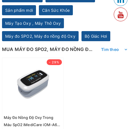
Sản phẩm mới
Cân Sức Khỏe
Máy Tạo Oxy , Máy Thở Oxy
Máy đo SPO2, Máy đo nồng độ Oxy
Bộ Giác Hơi
MUA MÁY ĐO SPO2, MÁY ĐO NỒNG ĐỘ OXY TẶNG MÁY ĐO ĐƯỜNG HUYẾT
Tìm theo
- 29%
Máy Đo Nồng Độ Oxy Trong
Máu SpO2 iMediCare iOM-A6