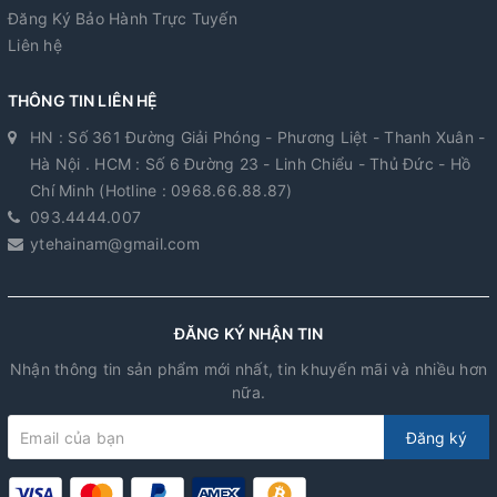
Đăng Ký Bảo Hành Trực Tuyến
Liên hệ
THÔNG TIN LIÊN HỆ
HN : Số 361 Đường Giải Phóng - Phương Liệt - Thanh Xuân -
Hà Nội . HCM : Số 6 Đường 23 - Linh Chiểu - Thủ Đức - Hồ
Chí Minh (Hotline : 0968.66.88.87)
093.4444.007
ytehainam@gmail.com
ĐĂNG KÝ NHẬN TIN
Nhận thông tin sản phẩm mới nhất, tin khuyến mãi và nhiều hơn
nữa.
Đăng ký