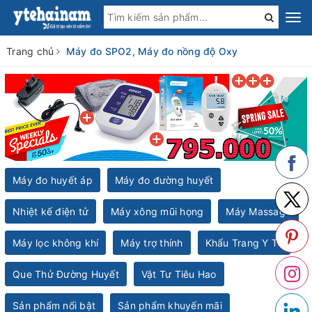
Trang chủ
Máy đo SPO2, Máy đo nồng độ Oxy
Máy đo huyết áp
Máy đo đường huyết
Nhiệt kế điện tử
Máy xông mũi họng
Máy Massage
Máy lọc không khí
Máy trợ thính
Khẩu Trang Y Tế
Que Thử Đường Huyết
Vật Tư Tiêu Hao
Sản phẩm nổi bật
Sản phẩm khuyến mãi