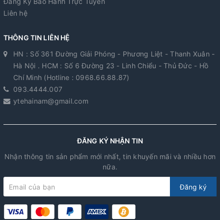
Đăng Ký Bảo Hành Trực Tuyến
Liên hệ
THÔNG TIN LIÊN HỆ
HN : Số 361 Đường Giải Phóng - Phương Liệt - Thanh Xuân -
Hà Nội . HCM : Số 6 Đường 23 - Linh Chiểu - Thủ Đức - Hồ
Chí Minh (Hotline : 0968.66.88.87)
093.4444.007
ytehainam@gmail.com
ĐĂNG KÝ NHẬN TIN
Nhận thông tin sản phẩm mới nhất, tin khuyến mãi và nhiều hơn
nữa.
Đăng ký