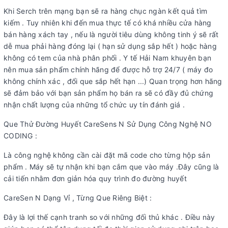
Khi Serch trên mạng bạn sẽ ra hàng chục ngàn kết quả tìm
kiếm . Tuy nhiên khi đến mua thực tế có khá nhiều cửa hàng
bán hàng xách tay , nếu là người tiêu dùng không tinh ý sẽ rất
dễ mua phải hàng đóng lại ( hạn sử dụng sắp hết ) hoặc hàng
không có tem của nhà phân phối . Y tế Hải Nam khuyên bạn
nên mua sản phẩm chính hãng để được hỗ trợ 24/7 ( máy đo
không chính xác , đổi que sắp hết hạn ...) Quan trọng hơn hãng
sẽ đảm bảo với bạn sản phẩm họ bán ra sẽ có đầy đủ chứng
nhận chất lượng của những tổ chức uy tín đánh giá .
Que Thử Đường Huyết CareSens N Sử Dụng Công Nghệ NO
CODING :
Là công nghệ không cần cài đặt mã code cho từng hộp sản
phẩm . Máy sẽ tự nhận khi bạn cắm que vào máy .Đây cũng là
cải tiến nhằm đơn giản hóa quy trình đo đường huyết
CareSen N Dạng Vỉ , Từng Que Riêng Biệt :
Đây là lợi thế cạnh tranh so với những đối thủ khác . Điều này