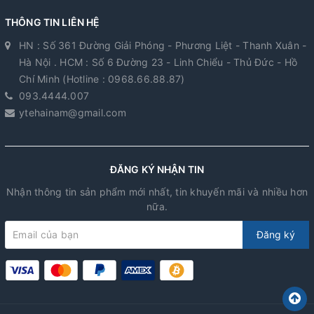
THÔNG TIN LIÊN HỆ
HN : Số 361 Đường Giải Phóng - Phương Liệt - Thanh Xuân -
Hà Nội . HCM : Số 6 Đường 23 - Linh Chiểu - Thủ Đức - Hồ
Chí Minh (Hotline : 0968.66.88.87)
093.4444.007
ytehainam@gmail.com
ĐĂNG KÝ NHẬN TIN
Nhận thông tin sản phẩm mới nhất, tin khuyến mãi và nhiều hơn
nữa.
Đăng ký