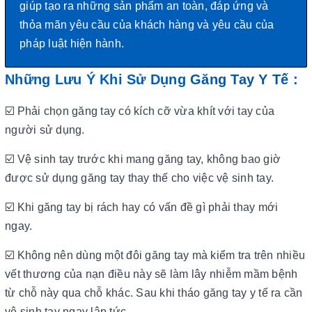
giúp tạo ra những sản phẩm an toàn, đáp ứng và
thỏa mãn yêu cầu của khách hàng và yêu cầu của
pháp luật hiện hành.
Những Lưu Ý Khi Sử Dụng
Găng Tay Y Tế
:
☑️ Phải chọn găng tay có kích cỡ vừa khít với tay của
người sử dụng.
☑️ Vệ sinh tay trước khi mang găng tay, không bao giờ
được sử dụng găng tay thay thế cho việc vệ sinh tay.
☑️ Khi găng tay bị rách hay có vấn đề gì phải thay mới
ngay.
☑️ Không nên dùng một đôi găng tay mà kiểm tra trên nhiều
vết thương của nạn điều này sẽ làm lây nhiễm mầm bệnh
từ chỗ này qua chỗ khác
. Sau khi tháo găng tay y tế ra cần
vệ sinh tay ngay lập tức.