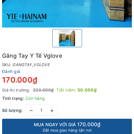
Găng Tay Y Tế Vglove
SKU:
GANGTAY_VGLOVE
Đánh giá
170.000₫
220.000₫
Tiết kiệm:
50.000₫
Giá thị trường:
Tình trạng:
Còn hàng
–
+
Số lượng:
170.000₫
MUA NGAY VỚI GIÁ
Đặt mua giao hàng tận nơi