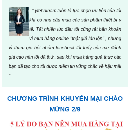
" ytehainam luôn là lựa chọn ưu tiên của tôi
khi có nhu cầu mua các sản phẩm thiết bị y
tế. Tất nhiên lúc đầu tôi cũng rất băn khoăn
vì mua hàng online "thật giả lẫn lộn" , nhưng
vì tham gia hội nhóm facebook tôi thấy các mẹ đánh
giá cao nên tôi đã thử , sau khi mua hàng quả thực các
bạn đã tạo cho tôi được niềm tin vững chắc về hậu mãi
"
CHƯƠNG TRÌNH KHUYẾN MẠI CHÀO
MỪNG 2/9