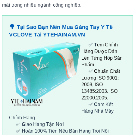
mái trong nhiều ngành công nghiệp.
🌳
Tại Sao Bạn Nên Mua Găng Tay Y Tế
VGLOVE Tại YTEHAINAM.VN
✅
T
em Chính
Hãng Được Dán
Lên Từng Hộp Sản
Phẩm
✅
C
huẩn Chất
Lượng ISO 9001:
2008, ISO
13485:2003. ISO
22000:2005.
✅
C
am Kết
Hàng Nhà Máy
Chính Hãng
✅
G
iao Hàng Tận Nơi
✅
H
oàn 100% Tiền Nếu Bán Hàng Trôi Nổi