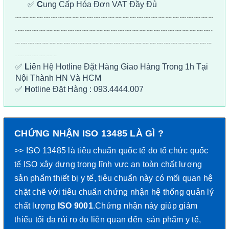
✅
C
ung Cấp Hóa Đơn VAT Đầy Đủ
---- ---- ---- ---- ---- ---- ---- ---- ---- ---- ---- ---- ---- ---- ---- ---- ---- ---- ---- ---- ---- ---- ---- ---- ---- ---- ---- ---
- ---- ---- ---- ---- ---- ---- ---- ---- ---- ---- ---- ---- ---- ---- ---- ---- ---- ---- ---- ---- ---- ---- ---- ---- ---- ---- ---- -
--- ---- ---- ---- ---- ---- ---- ---- ---- ---- ---- ---- ---- ---- ---- ---- ---- ---- ---- ---- ---- ---- ---- ---- ---- ---- ---- ---
- ---- ---- ---- ---- ---- --
✅
L
iên Hệ Hotline Đặt Hàng Giao Hàng Trong 1h Tại
Nội Thành HN Và HCM
✅
H
otline Đặt Hàng : 093.4444.007
CHỨNG NHẬN ISO 13485
LÀ GÌ ?
>> ISO 13485 là tiêu chuẩn quốc tế do tổ chức quốc
tế ISO xây dựng trong lĩnh vực an toàn chất lượng
sản phẩm thiết bị y tế, tiêu chuẩn này có mối quan hệ
chặt chẽ với tiêu chuẩn chứng nhận hệ thống quản lý
chất lượng
ISO 9001
.Chứng nhận này giúp giảm
thiểu tối đa rủi ro do liên quan đến sản phẩm y tế,