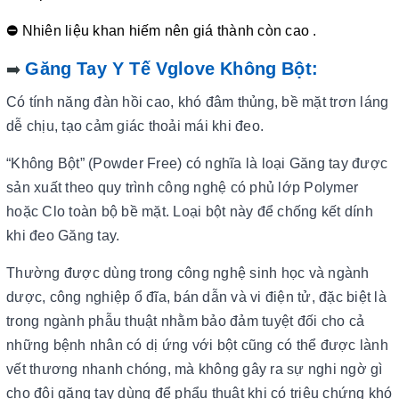
⛔
Nhiên liệu khan hiếm nên giá thành còn cao .
Găng Tay Y Tế Vglove Không Bột:
➡️
Có tính năng đàn hồi cao, khó đâm thủng, bề mặt trơn láng
dễ chịu, tạo cảm giác thoải mái khi đeo.
“Không Bột” (Powder Free) có nghĩa là loại Găng tay được
sản xuất theo quy trình công nghệ có phủ lớp Polymer
hoặc Clo toàn bộ bề mặt. Loại bột này để chống kết dính
khi đeo Găng tay.
Thường được dùng trong công nghệ sinh học và ngành
dược, công nghiệp ổ đĩa, bán dẫn và vi điện tử, đặc biệt là
trong ngành phẫu thuật nhằm bảo đảm tuyệt đối cho cả
những bệnh nhân có dị ứng với bột cũng có thể được lành
vết thương nhanh chóng, mà không gây ra sự nghi ngờ gì
cho đôi găng tay dùng để phẩu thuật khi có triệu chứng khó