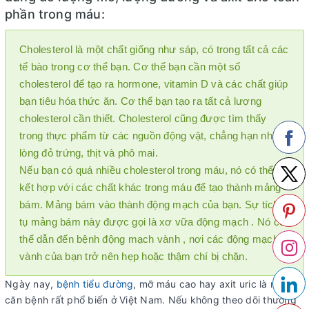
phần trong máu:
Cholesterol là một chất giống như sáp, có trong tất cả các
tế bào trong cơ thể bạn. Cơ thể bạn cần một số
cholesterol để tạo ra hormone, vitamin D và các chất giúp
bạn tiêu hóa thức ăn. Cơ thể bạn tạo ra tất cả lượng
cholesterol cần thiết. Cholesterol cũng được tìm thấy
trong thực phẩm từ các nguồn động vật, chẳng hạn như
lòng đỏ trứng, thịt và phô mai.
Nếu bạn có quá nhiều cholesterol trong máu, nó có thể
kết hợp với các chất khác trong máu để tạo thành mảng
bám. Mảng bám vào thành động mạch của bạn. Sự tích
tụ mảng bám này được gọi là xơ vữa động mạch . Nó có
thể dẫn đến bệnh động mạch vành , nơi các động mạch
vành của bạn trở nên hẹp hoặc thậm chí bị chặn.
Ngày nay,
bệnh tiểu đường
, mỡ máu cao hay axit uric là những
căn bệnh rất phổ biến ở Việt Nam. Nếu không theo dõi thường