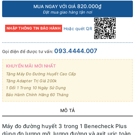
820.000₫
MUA NGAY VỚI GIÁ
Đặt mua giao hàng tận nơi
Hoặc quét QR
NHẬP THÔNG TIN BẢO HÀNH
093.4444.007
Gọi điện để được tư vấn:
KHUYẾN MÃI MỚI NHẤT
Tặng Máy Đo Đường Huyết Cao Cấp
Tặng Adapter Trị Giá 200k
1 Đổi 1 Trong 10 Ngày Sử Dụng
Bảo Hành Chính Hãng 60 Tháng
MÔ TẢ
Máy đo đường huyết 3 trong 1 Benecheck Plus
dùng đo lượng mỡ, lượng đường và axit uric toàn