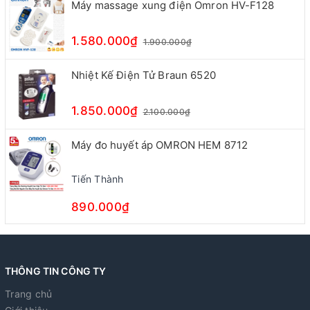
Máy massage xung điện Omron HV-F128
1.580.000₫
1.900.000₫
Nhiệt Kế Điện Tử Braun 6520
1.850.000₫
2.100.000₫
Máy đo huyết áp OMRON HEM 8712
Tiến Thành
890.000₫
THÔNG TIN CÔNG TY
Trang chủ