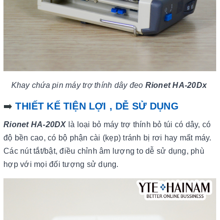
Khay chứa pin máy trợ thính dây đeo
Rionet HA-20Dx
➡️
THIẾT KẾ TIỆN LỢI , DỄ SỬ DỤNG
Rionet HA-20DX
là loại bỏ máy trợ thính bỏ túi có dây, có
độ bền cao, có bộ phận cài (kẹp) tránh bị rơi hay mất máy.
Các nút tắt/bật, điều chỉnh âm lượng to dễ sử dụng, phù
hợp với mọi đối tượng sử dụng.