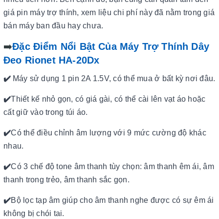
giá pin máy trợ thính, xem liệu chi phí này đã nằm trong giá
bán máy ban đầu hay chưa.
➡️
Đặc Điểm Nổi Bật Của Máy Trợ Thính Dây
Đeo Rionet HA-20Dx
✔️
Máy sử dụng 1 pin 2A 1.5V, có thể mua ở bất kỳ nơi đâu.
✔️
Thiết kế nhỏ gọn, có giá gài, có thể cài lên vạt áo hoặc
cất giữ vào trong túi áo.
✔️
Có thể điều chỉnh âm lượng với 9 mức cường độ khác
nhau.
✔️
Có 3 chế độ tone âm thanh tùy chọn: âm thanh êm ái, âm
thanh trong trẻo, âm thanh sắc gọn.
✔️
Bộ lọc tạp âm giúp cho âm thanh nghe được có sự êm ái
không bị chói tai.