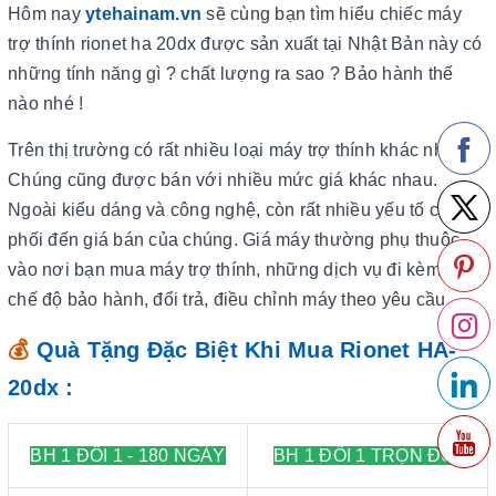
Hôm nay
ytehainam.vn
sẽ cùng bạn tìm hiểu chiếc máy
trợ thính rionet ha 20dx được sản xuất tại Nhật Bản này có
những tính năng gì ? chất lượng ra sao ? Bảo hành thế
nào nhé !
Trên thị trường có rất nhiều loại máy trợ thính khác nhau.
Chúng cũng được bán với nhiều mức giá khác nhau.
Ngoài kiểu dáng và công nghệ, còn rất nhiều yếu tố chi
phối đến giá bán của chúng. Giá máy thường phụ thuộc
vào nơi bạn mua máy trợ thính, những dịch vụ đi kèm như
chế độ bảo hành, đổi trả, điều chỉnh máy theo yêu cầu…..
💰
Quà Tặng Đặc Biệt Khi Mua Rionet HA-
20dx :
BH 1 ĐÔI 1 - 180 NGÀY
BH 1 ĐỔI 1 TRỌN ĐỜI