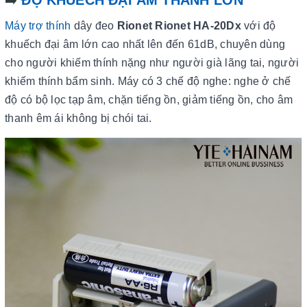
➡️
ĐỘ KHUẾCH ĐẠI ÂM THANH LỚN
Máy trợ thính
dây đeo
Rionet Rionet HA-20Dx
với độ
khuếch đại âm lớn cao nhất lên đến 61dB, chuyên dùng
cho người khiếm thính nặng như người già lãng tai, người
khiếm thính bẩm sinh. Máy có 3 chế độ nghe: nghe ở chế
độ có bộ lọc tạp âm, chặn tiếng ồn, giảm tiếng ồn, cho âm
thanh êm ái không bị chói tai.