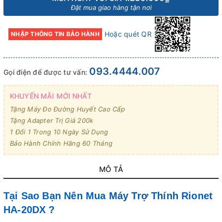
Đặt mua giao hàng tận nơi
Hoặc quét QR
NHẬP THÔNG TIN BẢO HÀNH
093.4444.007
Gọi điện để được tư vấn:
KHUYẾN MÃI MỚI NHẤT
Tặng Máy Đo Đường Huyết Cao Cấp
Tặng Adapter Trị Giá 200k
1 Đổi 1 Trong 10 Ngày Sử Dụng
Bảo Hành Chính Hãng 60 Tháng
MÔ TẢ
Tại Sao Bạn Nên Mua
Máy Trợ Thính
Rionet
HA-20DX ?