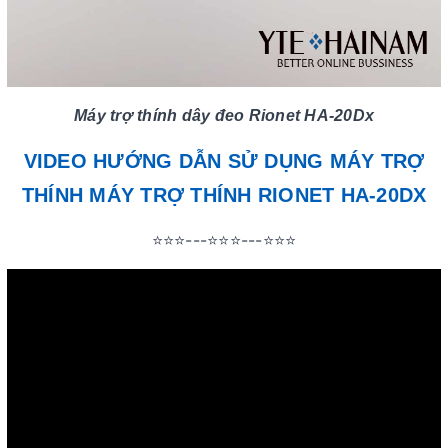
Máy trợ thính dây đeo Rionet HA-20Dx
VIDEO HƯỚNG DẪN SỬ DỤNG MÁY TRỢ
THÍNH MÁY TRỢ THÍNH RIONET HA-20DX
⭐⭐⭐---⭐⭐⭐---⭐⭐⭐