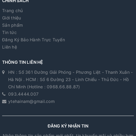
CHÍNH SÁCH
Trang chủ
Giới thiệu
Sản phẩm
Tin tức
Đăng Ký Bảo Hành Trực Tuyến
Liên hệ
THÔNG TIN LIÊN HỆ
HN : Số 361 Đường Giải Phóng - Phương Liệt - Thanh Xuân -
Hà Nội . HCM : Số 6 Đường 23 - Linh Chiểu - Thủ Đức - Hồ
Chí Minh (Hotline : 0968.66.88.87)
093.4444.007
ytehainam@gmail.com
ĐĂNG KÝ NHẬN TIN
Nhận thông tin sản phẩm mới nhất, tin khuyến mãi và nhiều hơn