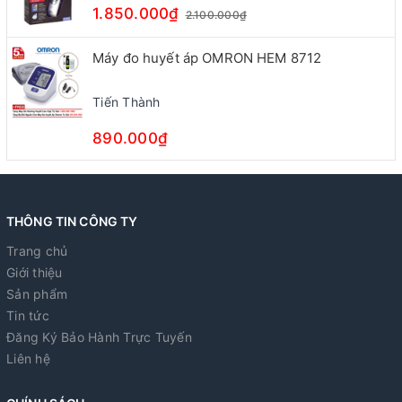
1.850.000₫
2.100.000₫
Máy đo huyết áp OMRON HEM 8712
Tiến Thành
890.000₫
THÔNG TIN CÔNG TY
Trang chủ
Giới thiệu
Sản phẩm
Tin tức
Đăng Ký Bảo Hành Trực Tuyến
Liên hệ