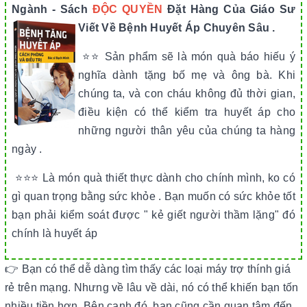
Ngành - Sách
ĐỘC QUYỀN
Đặt Hàng Của Giáo Sư
Viết Về Bệnh Huyết Áp Chuyên Sâu .
⭐⭐ Sản phẩm sẽ là món quà báo hiếu ý
nghĩa dành tặng bố mẹ và ông bà. Khi
chúng ta, và con cháu không đủ thời gian,
điều kiện có thể kiểm tra huyết áp cho
những người thân yêu của chúng ta hàng
ngày .
⭐⭐⭐ Là món quà thiết thực dành cho chính mình, ko có
gì quan trọng bằng sức khỏe . Bạn muốn có sức khỏe tốt
bạn phải kiểm soát được " kẻ giết người thầm lặng" đó
chính là huyết áp
👉 Bạn có thể dễ dàng tìm thấy các loại máy trợ thính giá
rẻ trên mạng. Nhưng về lâu về dài, nó có thể khiến bạn tốn
nhiều tiền hơn. Bên cạnh đó, bạn cũng cần quan tâm đến