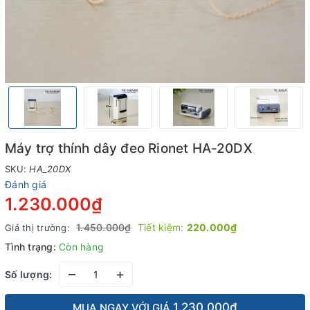
Máy trợ thính dây đeo Rionet HA-20DX
SKU:
HA_20DX
Đánh giá
1.230.000₫
1.450.000₫
Tiết kiệm:
220.000₫
Giá thị trường:
Tình trạng:
Còn hàng
–
+
Số lượng:
1.230.000₫
MUA NGAY VỚI GIÁ