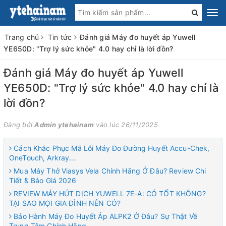
Trang chủ
Tin tức
Đánh giá Máy đo huyết áp Yuwell
YE650D: "Trợ lý sức khỏe" 4.0 hay chỉ là lời đồn?
Đánh giá Máy đo huyết áp Yuwell
YE650D: "Trợ lý sức khỏe" 4.0 hay chỉ là
lời đồn?
Đăng bởi
Admin ytehainam
vào lúc 26/11/2025
Cách Khắc Phục Mã Lỗi Máy Đo Đường Huyết Accu-Chek,
OneTouch, Arkray...
Mua Máy Thở Viasys Vela Chính Hãng Ở Đâu? Review Chi
Tiết & Báo Giá 2026
REVIEW MÁY HÚT DỊCH YUWELL 7E-A: CÓ TỐT KHÔNG?
TẠI SAO MỌI GIA ĐÌNH NÊN CÓ?
Bảo Hành Máy Đo Huyết Áp ALPK2 Ở Đâu? Sự Thật Về
Trung Tâm Chính Hãng