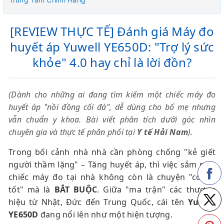
[REVIEW THỰC TẾ] Đánh giá Máy đo
huyết áp Yuwell YE650D: "Trợ lý sức
khỏe" 4.0 hay chỉ là lời đồn?
(Dành cho những ai đang tìm kiếm một chiếc máy đo
huyết áp "nồi đồng cối đá", dễ dùng cho bố mẹ nhưng
vẫn chuẩn y khoa. Bài viết phân tích dưới góc nhìn
chuyên gia và thực tế phân phối tại
Y tế Hải Nam
).
Trong bối cảnh nhà nhà cần phòng chống "kẻ giết
người thầm lặng" – Tăng huyết áp, thì việc sắm một
chiếc máy đo tại nhà không còn là chuyện "có thì
tốt" mà là
BẮT BUỘC
. Giữa "ma trận" các thương
hiệu từ Nhật, Đức đến Trung Quốc, cái tên
Yuwell
YE650D
đang nổi lên như một hiện tượng.