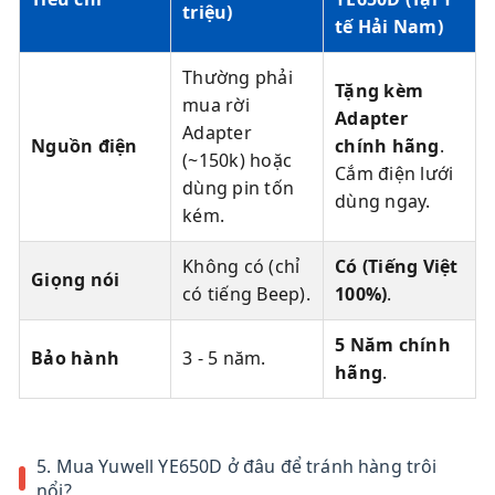
triệu)
tế Hải Nam)
Thường phải
Tặng kèm
mua rời
Adapter
Adapter
Nguồn điện
chính hãng
.
(~150k) hoặc
Cắm điện lưới
dùng pin tốn
dùng ngay.
kém.
Không có (chỉ
Có (Tiếng Việt
Giọng nói
có tiếng Beep).
100%)
.
5 Năm chính
Bảo hành
3 - 5 năm.
hãng
.
5. Mua Yuwell YE650D ở đâu để tránh hàng trôi
nổi?