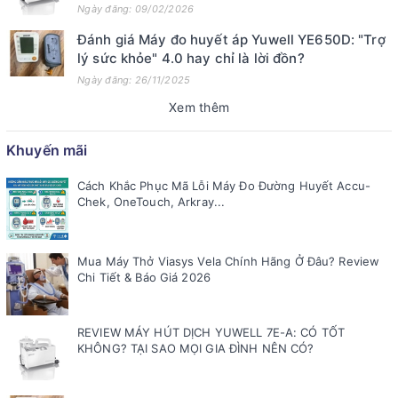
Ngày đăng: 09/02/2026
Đánh giá Máy đo huyết áp Yuwell YE650D: "Trợ
lý sức khỏe" 4.0 hay chỉ là lời đồn?
Ngày đăng: 26/11/2025
Xem thêm
Khuyến mãi
Cách Khắc Phục Mã Lỗi Máy Đo Đường Huyết Accu-
Chek, OneTouch, Arkray...
Mua Máy Thở Viasys Vela Chính Hãng Ở Đâu? Review
Chi Tiết & Báo Giá 2026
REVIEW MÁY HÚT DỊCH YUWELL 7E-A: CÓ TỐT
KHÔNG? TẠI SAO MỌI GIA ĐÌNH NÊN CÓ?