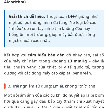
Algorithm)
.
Giải thích dễ hiểu:
Thuật toán DFFA giống như
một bộ lọc thông minh đa tầng. Nó loại bỏ các
"nhiễu" do run tay, nhịp tim không đều hay
tiếng ồn môi trường, giúp máy bắt được sóng
mạch chuẩn xác nhất.
Kết hợp với
cảm biến bán dẫn
độ nhạy cao, sai số
của máy chỉ nằm trong khoảng
±3 mmHg
– đây là
tiêu chuẩn vàng của thiết bị y tế quốc tế, tương
đương với các dòng máy cao cấp tại bệnh viện.
3. Trải nghiệm sử dụng: Êm ái, không "thít" thịt
Một nỗi ám ảnh của các cụ khi đo huyết áp là bị bơm
hơi quá căng gây đau bắp tay (thậm chí xuất huyết
dưới da). Yuwell YE650D giải quyết triệt để vấn đề