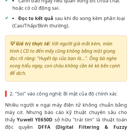
Cảnh báo ngay nếu quấn vòng bít chưa chặt
hoặc có cử động sai.
Đọc to kết quả
sau khi đo xong kèm phân loại
(Cao/Thấp/Bình thường).
💡 Giá trị thực tế:
Với người già mắt kém, màn
hình LCD to đến mấy cũng không bằng một giọng
đọc rõ ràng:
"Huyết áp của bạn là..."
. Ông bà nghe
xong hiểu ngay, con cháu không cần kè kè bên cạnh
để dịch.
2. "Soi" vào công nghệ: Bí mật của độ chính xác
Nhiều người e ngại máy điện tử không chuẩn bằng
máy cơ. Nhưng báo cáo kỹ thuật chuyên sâu cho
thấy
Yuwell YE650D
sở hữu "trái tim" là thuật toán
độc quyền
DFFA (Digital Filtering & Fuzzy