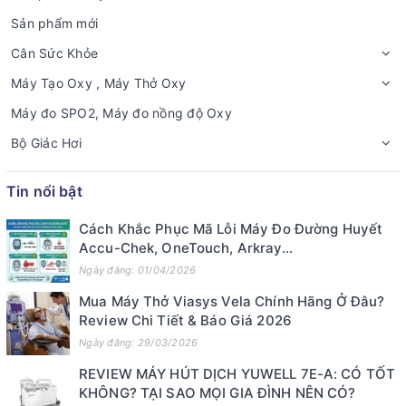
Sản phẩm mới
Cân Sức Khỏe
Máy Tạo Oxy , Máy Thở Oxy
Máy đo SPO2, Máy đo nồng độ Oxy
Bộ Giác Hơi
Tin nổi bật
Cách Khắc Phục Mã Lỗi Máy Đo Đường Huyết
Accu-Chek, OneTouch, Arkray...
Ngày đăng: 01/04/2026
Mua Máy Thở Viasys Vela Chính Hãng Ở Đâu?
Review Chi Tiết & Báo Giá 2026
Ngày đăng: 29/03/2026
REVIEW MÁY HÚT DỊCH YUWELL 7E-A: CÓ TỐT
KHÔNG? TẠI SAO MỌI GIA ĐÌNH NÊN CÓ?