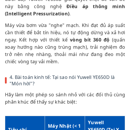
này bằng công nghệ
Điều áp thông minh
(Intelligent Pressurization)
.
Máy vừa bơm vừa "nghe" mạch. Khi đạt đủ áp suất
cần thiết để bắt tín hiệu, nó tự động dừng và xả hơi
ngay. Kết hợp với thiết kế
vòng bít 360 độ
(quấn
xoay hướng nào cũng trúng mạch), trải nghiệm đo
trở nên nhẹ nhàng, thoải mái như đang đeo một
chiếc vòng tay vải mềm.
4. Bài toán kinh tế: Tại sao nói Yuwell YE650D là
"Món hời"?
Hãy làm một phép so sánh nhỏ với các đối thủ cùng
phân khúc để thấy sự khác biệt:
Yuwell
Máy Nhật (< 1
Tiêu chí
YE650D (Tại Y