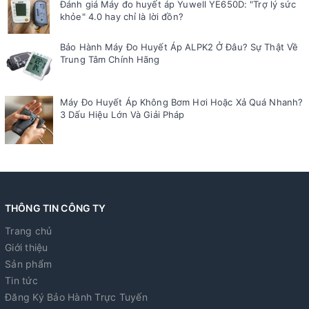
Đánh giá Máy đo huyết áp Yuwell YE650D: "Trợ lý sức
khỏe" 4.0 hay chỉ là lời đồn?
Bảo Hành Máy Đo Huyết Áp ALPK2 Ở Đâu? Sự Thật Về
Trung Tâm Chính Hãng
Máy Đo Huyết Áp Không Bơm Hơi Hoặc Xả Quá Nhanh?
3 Dấu Hiệu Lớn Và Giải Pháp
THÔNG TIN CÔNG TY
Trang chủ
Giới thiệu
Sản phẩm
Tin tức
Đăng Ký Bảo Hành Trực Tuyến