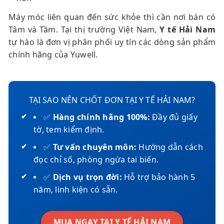
Máy móc liên quan đến sức khỏe thì cần nơi bán có
Tâm và Tầm. Tại thị trường Việt Nam,
Y tế Hải Nam
tự hào là đơn vị phân phối uy tín các dòng sản phẩm
chính hãng của Yuwell.
TẠI SAO NÊN CHỐT ĐƠN TẠI Y TẾ HẢI NAM?
✅
Hàng chính hãng 100%:
Đầy đủ giấy
tờ, tem kiểm định.
✅
Tư vấn chuyên môn:
Hướng dẫn cách
đọc chỉ số, phòng ngừa tai biến.
✅
Dịch vụ trọn đời:
Hỗ trợ bảo hành 5
năm, linh kiện có sẵn.
MUA NGAY TẠI Y TẾ HẢI NAM