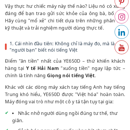
Vậy thực hư chiếc máy này thế nào? Liệu nó có xứng
đáng để bạn trao gửi sức khỏe của ông bà, bố mẹ?
Hãy cùng "mổ xẻ" chi tiết dựa trên những phân tích
kỹ thuật và trải nghiệm người dùng thực tế.
1. Cái nhìn đầu tiên: Không chỉ là máy đo, mà là
"người bạn" biết nói tiếng Việt
Điểm "ăn tiền" nhất của YE650D – thứ khiến khách
hàng tại
Y tế Hải Nam
"xuống tiền" ngay lập tức –
chính là tính năng
Giọng nói tiếng Việt
.
Khác với các dòng máy xách tay tiếng Anh hay tiếng
Trung khó hiểu, YE650D được "Việt hóa" hoàn toàn.
Máy đóng vai trò như một cô y tá tận tụy tại gia:
Nhắc nhở người dùng ngồi đúng tư thế, thư
giãn.