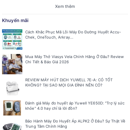
Xem thêm
Khuyến mãi
Cách Khắc Phục Mã Lỗi Máy Đo Đường Huyết Accu-
Chek, OneTouch, Arkray...
Mua Máy Thở Viasys Vela Chính Hãng Ở Đâu? Review
Chi Tiết & Báo Giá 2026
REVIEW MÁY HÚT DỊCH YUWELL 7E-A: CÓ TỐT
KHÔNG? TẠI SAO MỌI GIA ĐÌNH NÊN CÓ?
Đánh giá Máy đo huyết áp Yuwell YE650D: "Trợ lý sức
khỏe" 4.0 hay chỉ là lời đồn?
Bảo Hành Máy Đo Huyết Áp ALPK2 Ở Đâu? Sự Thật Về
Trung Tâm Chính Hãng