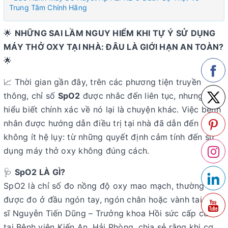
Trung Tâm Chính Hãng
🌟
NHỮNG SAI LẦM NGUY HIỂM KHI TỰ Ý SỬ DỤNG
MÁY THỞ OXY TẠI NHÀ: ĐÂU LÀ GIỚI HẠN AN TOÀN?
🌟
📈 Thời gian gần đây, trên các phương tiện truyền
thông, chỉ số
SpO2
được nhắc đến liên tục, nhưng sự
hiểu biết chính xác về nó lại là chuyện khác. Việc bệnh
nhân được hướng dẫn điều trị tại nhà đã dẫn đến
không ít hệ lụy: từ những quyết định cảm tính đến sử
dụng máy thở oxy không đúng cách.
🩺
SpO2 LÀ GÌ?
SpO2 là chỉ số đo nồng độ oxy mao mạch, thường
được đo ở đầu ngón tay, ngón chân hoặc vành tai. Bác
sĩ Nguyễn Tiến Dũng – Trưởng khoa Hồi sức cấp cứu
tại Bệnh viện Kiến An, Hải Phòng, chia sẻ rằng khi cơ