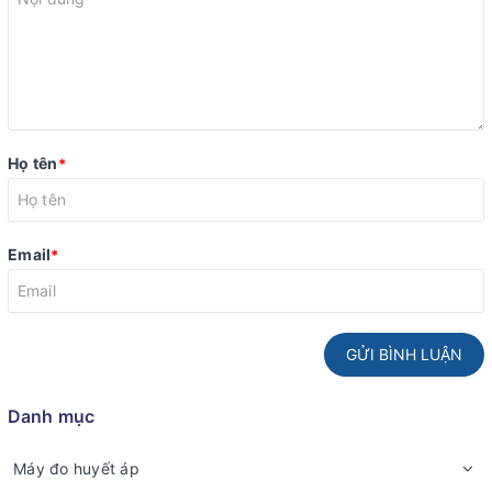
Họ tên
*
Email
*
GỬI BÌNH LUẬN
Danh mục
Máy đo huyết áp