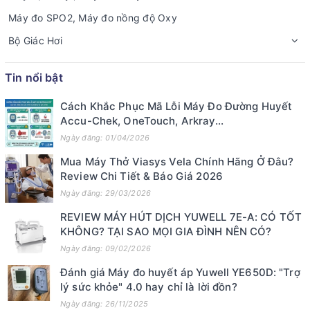
Máy đo SPO2, Máy đo nồng độ Oxy
Bộ Giác Hơi
Tin nổi bật
Cách Khắc Phục Mã Lỗi Máy Đo Đường Huyết
Accu-Chek, OneTouch, Arkray...
Ngày đăng: 01/04/2026
Mua Máy Thở Viasys Vela Chính Hãng Ở Đâu?
Review Chi Tiết & Báo Giá 2026
Ngày đăng: 29/03/2026
REVIEW MÁY HÚT DỊCH YUWELL 7E-A: CÓ TỐT
KHÔNG? TẠI SAO MỌI GIA ĐÌNH NÊN CÓ?
Ngày đăng: 09/02/2026
Đánh giá Máy đo huyết áp Yuwell YE650D: "Trợ
lý sức khỏe" 4.0 hay chỉ là lời đồn?
Ngày đăng: 26/11/2025