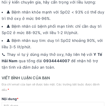
hỏi ý kiến chuyên gia, hãy cẩn trọng với liều lượng:
👤 Bệnh nhân khỏe mạnh với SpO2 < 93% có thể duy
trì thở oxy ở mức 94-96%.
👤 Bệnh nhân có bệnh phổi mạn tính: chỉ cần duy trì
SpO2 ở mức 88-92%, với liều 1-2 lít/phút.
👤 Bệnh nhân suy tim: duy trì SpO2 khoảng 90%, với
liều 3-5 lít/phút.
📞 Thay vì tự ý dùng máy thở oxy, hãy liên hệ với
Y Tế
Hải Nam
qua tổng đài
0934444007
để nhận hỗ trợ
tận tình và
đảm bảo
an toàn.
VIẾT BÌNH LUẬN CỦA BẠN
Địa chỉ email của bạn sẽ được bảo mật. Các trường bắt buộc được đánh
*
dấu
Nội dung
*