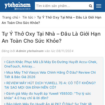
Trang chủ
Tin tức
Tự Ý Thở Oxy Tại Nhà – Đâu Là Giới Hạn
An Toàn Cho Sức Khỏe?
Tự Ý Thở Oxy Tại Nhà – Đâu Là Giới Hạn
An Toàn Cho Sức Khỏe?
Đăng bởi
Admin ytehainam
vào lúc 08/11/2024
Cách Khắc Phục Mã Lỗi Máy Đo Đường Huyết Accu-Chek,
OneTouch, Arkray...
Mua Máy Thở Viasys Vela Chính Hãng Ở Đâu? Review Chi
Tiết & Báo Giá 2026
REVIEW MÁY HÚT DỊCH YUWELL 7E-A: CÓ TỐT KHÔNG?
TẠI SAO MỌI GIA ĐÌNH NÊN CÓ?
Đánh giá Máy đo huyết áp Yuwell YE650D: "Trợ lý sức
khỏe" 4.0 hay chỉ là lời đồn?
Bảo Hành Máy Đo Huyết Áp ALPK2 Ở Đâu? Sự Thật Về