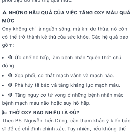
phổi xẹp do hấp thụ quá mức.
⚠️
NHỮNG HẬU QUẢ CỦA VIỆC TĂNG OXY MÁU QUÁ
MỨC
Oxy không chỉ là nguồn sống, mà khi dư thừa, nó còn
có thể trở thành kẻ thù của sức khỏe. Các hệ quả bao
gồm:
🛑 Ức chế hô hấp, làm bệnh nhân “quên thở” chủ
động.
🛑 Xẹp phổi, co thắt mạch vành và mạch não.
🛑 Phá hủy tế bào và tăng kháng lực mạch máu.
🛑 Tăng nguy cơ tử vong ở những bệnh nhân mắc
bệnh mạch máu não hoặc suy hô hấp.
🌬️
THỞ OXY BAO NHIÊU LÀ ĐỦ?
Theo BS. Nguyễn Tiến Dũng, cần tham khảo ý kiến bác
sĩ để có chỉ định chính xác. Tuy nhiên, nếu không thể